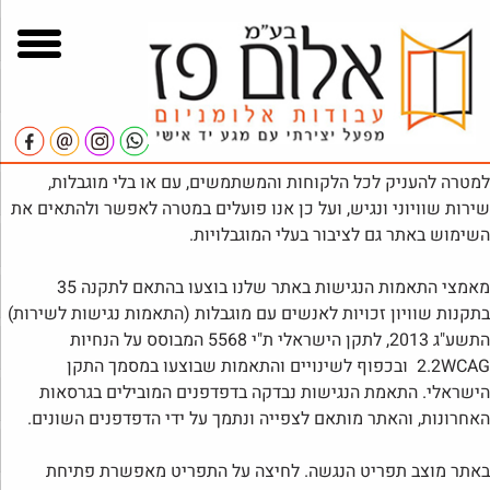
ור
בור
ארכיון
שר
תוכן
הצהרת נגישות – "אלום פז"
אנו מאמינים כי יש לאפשר שימוש באתר לכלל הציבור. שמנו לנו
למטרה להעניק לכל הלקוחות והמשתמשים, עם או בלי מוגבלות,
שירות שוויוני ונגיש, ועל כן אנו פועלים במטרה לאפשר ולהתאים את
השימוש באתר גם לציבור בעלי המוגבלויות.
מאמצי התאמות הנגישות באתר שלנו בוצעו בהתאם לתקנה 35
בתקנות שוויון זכויות לאנשים עם מוגבלות (התאמות נגישות לשירות)
התשע"ג 2013, לתקן הישראלי ת"י 5568 המבוסס על הנחיות
2.2WCAG ובכפוף לשינויים והתאמות שבוצעו במסמך התקן
הישראלי. התאמת הנגישות נבדקה בדפדפנים המובילים בגרסאות
האחרונות, והאתר מותאם לצפייה ונתמך על ידי הדפדפנים השונים.
באתר מוצב תפריט הנגשה. לחיצה על התפריט מאפשרת פתיחת