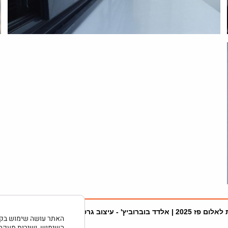
ום פז 2025 |
אלדד בוברוביץ' - עיצוב גרפי ובניית אתרים
| תקנון הא
השימוש, ושירות מעקב/