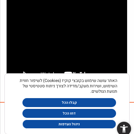
האתר עושה שימוש בקובצי קוקיז (Cookies) לשיפור חווית
השימוש, ושירות מעקב/מדידה לצורך ניתוח סטטיסטי של
תנועת הגולשים.
קבלו הכל
© כל הזכויות שמורות לאלום פז 2025 |
דחו הכל
אלדד בוברוביץ' - עיצוב גרפי ובניית אתרים
| תקנון האתר
פתח סרגל נגישות
ניהול העדפות
| מדיניות פרטיות